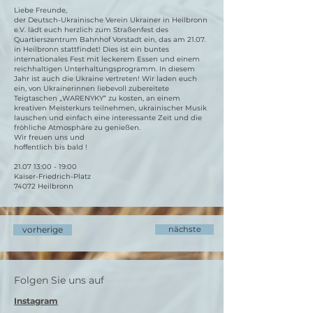
Liebe Freunde,
der Deutsch-Ukrainische Verein Ukrainer in Heilbronn
e.V. lädt euch herzlich zum Straßenfest des
Quartierszentrum Bahnhof Vorstadt ein, das am 21.07.
in Heilbronn stattfindet! Dies ist ein buntes
internationales Fest mit leckerem Essen und einem
reichhaltigen Unterhaltungsprogramm. In diesem
Jahr ist auch die Ukraine vertreten! Wir laden euch
ein, von Ukrainerinnen liebevoll zubereitete
Teigtaschen „WARENYKY“ zu kosten, an einem
kreativen Meisterkurs teilnehmen, ukrainischer Musik
lauschen und einfach eine interessante Zeit und die
fröhliche Atmosphäre zu genießen.
Wir freuen uns und
hoffentlich bis bald !
21.07 13:00 - 19:00
Kaiser-Friedrich-Platz
74072 Heilbronn
vorherige
nächste
Folgen Sie uns auf
Instagram