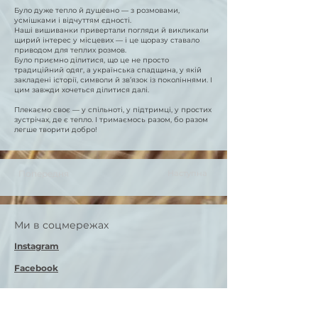
Було дуже тепло й душевно — з розмовами,
усмішками і відчуттям єдності.
Наші вишиванки привертали погляди й викликали
щирий інтерес у місцевих — і це щоразу ставало
приводом для теплих розмов.
Було приємно ділитися, що це не просто
традиційний одяг, а українська спадщина, у якій
закладені історії, символи й зв’язок із поколіннями. І
цим завжди хочеться ділитися далі.
Плекаємо своє — у спільноті, у підтримці, у простих
зустрічах, де є тепло. І тримаємось разом, бо разом
легше творити добро!
Попередня
Наступна
Ми в соцмережах
Instagram
Facebook
Контакти