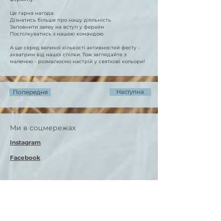
Це гарна нагода:
Дізнатись більше про нашу діяльність
Заповнити заяву на вступ у ферайн
Поспілкуватись з нашою командою
А ще серед великої кількості активностей фесту -
аквагрим від нашої спілки. Тож заглядайте з
малечею - розмалюємо настрій у святкові кольори!
Попередня
Наступна
Ми в соцмережах
Instagram
Facebook
Контакти
ukrainer.hn@gmail.com
Deutsch-Ukrainischer Verein