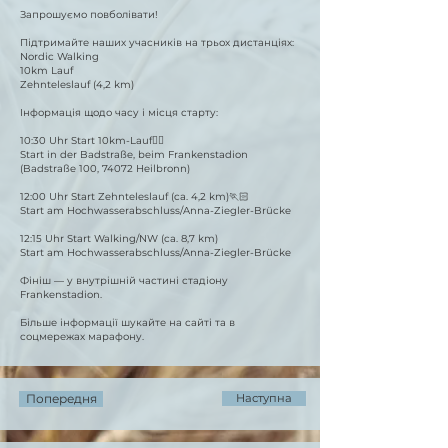
Запрошуємо повболівати!
Підтримайте наших учасників на трьох дистанціях:
Nordic Walking
10km Lauf
Zehnteleslauf (4,2 km)
Інформація щодо часу і місця старту:
10:30 Uhr Start 10km-Lauf🏃‍♀️
Start in der Badstraße, beim Frankenstadion
(Badstraße 100, 74072 Heilbronn)
12:00 Uhr Start Zehnteleslauf (ca. 4,2 km)🏃🏻
Start am Hochwasserabschluss/Anna-Ziegler-Brücke
12:15 Uhr Start Walking/NW (ca. 8,7 km)
Start am Hochwasserabschluss/Anna-Ziegler-Brücke
Фініш — у внутрішній частині стадіону
Frankenstadion.
Більше інформації шукайте на сайті та в
соцмережах марафону.
Попередня
Наступна