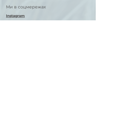
Ми в соцмережах
Instagram
Facebook
Контакти
ukrainer.hn@gmail.com
Deutsch-Ukrainischer Verein
Ukrainer in Heilbronn
Impressum
Deutsch-Ukrainischer Verein Ukrainer in
Heilbronn e. V.
IBAN: DE14
6205 0000 0000 6818
83
BIC: HEISDE66XXX
Kreissparkasse Heilbronn
Заявка на вступ в спілку