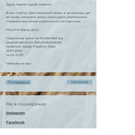
Друзі, маємо чудові новини!
В нас стартує фестивальний сезон, а це означає, що
ви знову матимете змогу поласувати улюбленими
стравами від наших українських господиньок.
Нотуйте першу дату:
Українська кухня на Straßenfest від
Quartierszentrum Bahnhofsvorstadt.
Heilbronn, Kaiser Friedrich Platz
26.07.2025
14:00–21:00
Чекаємо на ваc!
Попередня
Наступна
Ми в соцмережах
Instagram
Facebook