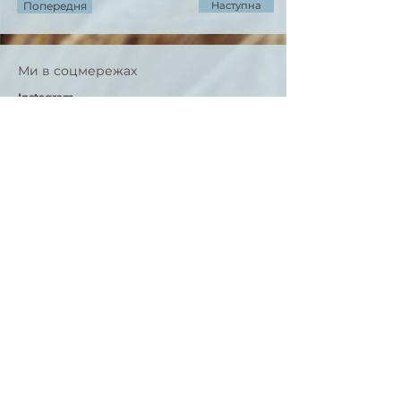
Попередня
Наступна
Ми в соцмережах
Instagram
Facebook
Контакти
ukrainer.hn@gmail.com
Deutsch-Ukrainischer Verein
Ukrainer in Heilbronn
Impressum
Deutsch-Ukrainischer Verein Ukrainer in
Heilbronn e. V.
IBAN: DE14
6205 0000 0000 6818
83
BIC: HEISDE66XXX