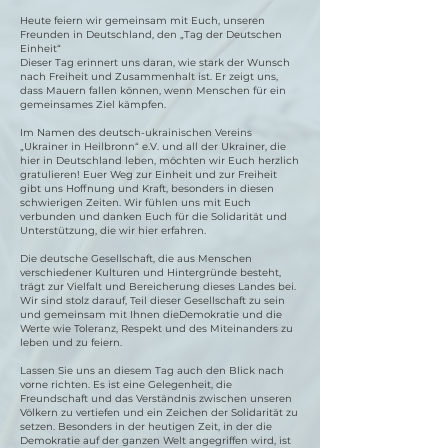
Heute feiern wir gemeinsam mit Euch, unseren
Freunden in Deutschland, den „Tag der Deutschen
Einheit“
Dieser Tag erinnert uns daran, wie stark der Wunsch
nach Freiheit und Zusammenhalt ist. Er zeigt uns,
dass Mauern fallen können, wenn Menschen für ein
gemeinsames Ziel kämpfen.
Im Namen des deutsch-ukrainischen Vereins
„Ukrainer in Heilbronn“ e.V. und all der Ukrainer, die
hier in Deutschland leben, möchten wir Euch herzlich
gratulieren! Euer Weg zur Einheit und zur Freiheit
gibt uns Hoffnung und Kraft, besonders in diesen
schwierigen Zeiten. Wir fühlen uns mit Euch
verbunden und danken Euch für die Solidarität und
Unterstützung, die wir hier erfahren.
Die deutsche Gesellschaft, die aus Menschen
verschiedener Kulturen und Hintergründe besteht,
trägt zur Vielfalt und Bereicherung dieses Landes bei.
Wir sind stolz darauf, Teil dieser Gesellschaft zu sein
und gemeinsam mit Ihnen dieDemokratie und die
Werte wie Toleranz, Respekt und des Miteinanders zu
leben und zu feiern.
Lassen Sie uns an diesem Tag auch den Blick nach
vorne richten. Es ist eine Gelegenheit, die
Freundschaft und das Verständnis zwischen unseren
Völkern zu vertiefen und ein Zeichen der Solidarität zu
setzen. Besonders in der heutigen Zeit, in der die
Demokratie auf der ganzen Welt angegriffen wird, ist