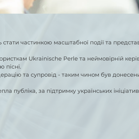
ь стати частинкою масштабної події та предста
исткам Ukrainische Perle та неймовірній керів
 пісні.
дерацію та супровід - таким чином був донесен
пла публіка, за підтримку українських ініціатив