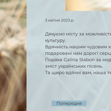
3 квітня 2023 р.
Дякуємо місту за можливіст
культуру.
Вдячність нашим чудовим хор
подаровані нам дорогі серцю
Подяка Galina Slabon за мо
зміст українських пісень.
Та щиро вдячні вам, наша те
Попередня